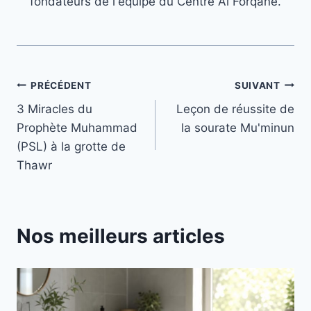
fondateurs de l'équipe du Centre Al Forqane.
Navigation
PRÉCÉDENT
SUIVANT
3 Miracles du
Leçon de réussite de
de
Prophète Muhammad
la sourate Mu'minun
l’article
(PSL) à la grotte de
Thawr
Nos meilleurs articles