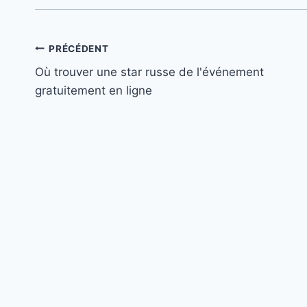
Navigation
PRÉCÉDENT
Où trouver une star russe de l'événement
de
gratuitement en ligne
l’article