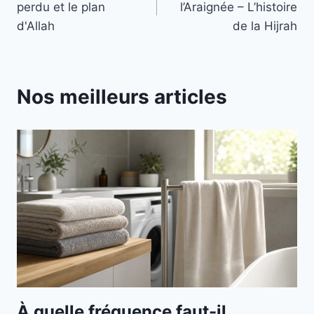
perdu et le plan
l’Araignée – L’histoire
l’article
d'Allah
de la Hijrah
Nos meilleurs articles
À quelle fréquence faut-il