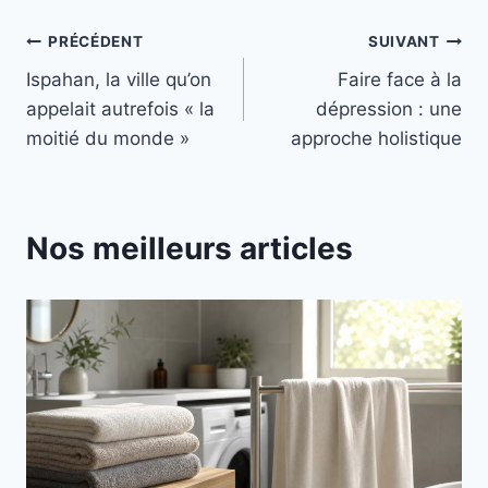
Navigation
PRÉCÉDENT
SUIVANT
Ispahan, la ville qu’on
Faire face à la
de
appelait autrefois « la
dépression : une
l’article
moitié du monde »
approche holistique
Nos meilleurs articles