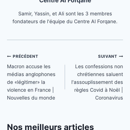
Centre Al Forqane
Samir, Yassin, et Ali sont les 3 membres
fondateurs de l'équipe du Centre Al Forqane.
Navigation
PRÉCÉDENT
SUIVANT
Macron accuse les
Les confessions non
de
médias anglophones
chrétiennes saluent
l’article
de «légitimer» la
l'assouplissement des
violence en France |
règles Covid à Noël |
Nouvelles du monde
Coronavirus
Nos meilleurs articles