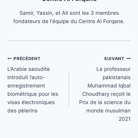
Samir, Yassin, et Ali sont les 3 membres
fondateurs de l'équipe du Centre Al Forqane.
Navigation
PRÉCÉDENT
SUIVANT
L’Arabie saoudite
Le professeur
de
introduit l’auto-
pakistanais
l’article
enregistrement
Muhammad Iqbal
biométrique pour les
Choudhary reçoit le
visas électroniques
Prix de la science du
des pèlerins
monde musulman
2021