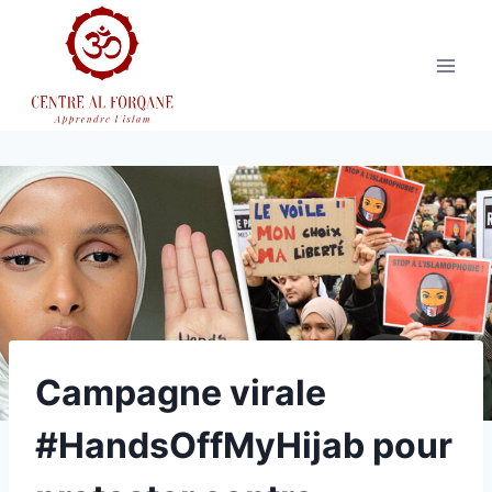
Aller
au
contenu
Campagne virale
#HandsOffMyHijab pour