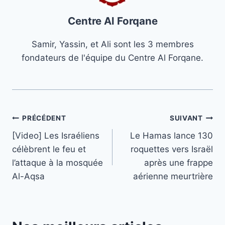
Centre Al Forqane
Samir, Yassin, et Ali sont les 3 membres
fondateurs de l'équipe du Centre Al Forqane.
Navigation
PRÉCÉDENT
SUIVANT
[Video] Les Israéliens
Le Hamas lance 130
de
célèbrent le feu et
roquettes vers Israël
l’article
l’attaque à la mosquée
après une frappe
Al-Aqsa
aérienne meurtrière