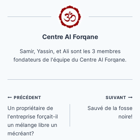
Centre Al Forqane
Samir, Yassin, et Ali sont les 3 membres
fondateurs de l'équipe du Centre Al Forqane.
Navigation
PRÉCÉDENT
SUIVANT
Un propriétaire de
Sauvé de la fosse
de
l'entreprise forçait-il
noire!
l’article
un mélange libre un
mécréant?