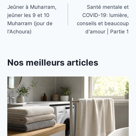
Jeûner à Muharram,
Santé mentale et
de
jeûner les 9 et 10
COVID-19: lumière,
l’article
Muharram (jour de
conseils et beaucoup
l'Achoura)
d'amour | Partie 1
Nos meilleurs articles