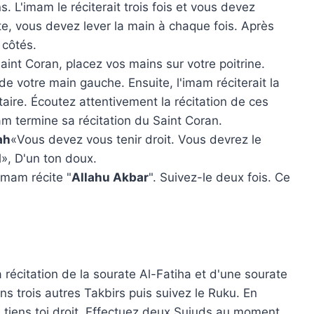
s. L'imam le réciterait trois fois et vous devez
cite, vous devez lever la main à chaque fois. Après
 côtés.
int Coran, placez vos mains sur votre poitrine.
de votre main gauche. Ensuite, l'imam réciterait la
aire. Écoutez attentivement la récitation de ces
m termine sa récitation du Saint Coran.
ah
«Vous devez vous tenir droit. Vous devrez le
d
», D'un ton doux.
imam récite "
Allahu Akbar
". Suivez-le deux fois. Ce
 récitation de la sourate Al-Fatiha et d'une sourate
 trois autres Takbirs puis suivez le Ruku. En
, tiens toi droit. Effectuez deux Sujuds au moment