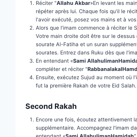
Réciter "
Allahu Akbar
»En levant les main
répéter après lui. Chaque fois qu'il le ré
l'avoir exécuté, posez vos mains et à vos
Alors que l'imam commence à réciter le Sa
Votre main droite doit être sur le dessus 
sourate Al-Fatiha et un suran supplément
sourates. Entrez dans Ruku dès que l'ima
En entendant «
Sami AllahulimanHamid
compléter et réciter "
RabbanalakalHam
Ensuite, exécutez Sujud au moment où l'
fut la première Rakah de votre Eid Salah.
Second Rakah
Encore une fois, écoutez attentivement la
supplémentaire. Accompagnez l'imam dans
entendant «
Sami AllahulimanHamidah
"