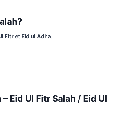
alah?
Ul Fitr
et
Eid ul Adha
.
– Eid Ul Fitr Salah / Eid Ul