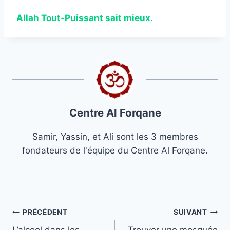
Allah Tout-Puissant sait mieux.
Centre Al Forqane
Samir, Yassin, et Ali sont les 3 membres
fondateurs de l'équipe du Centre Al Forqane.
Navigation
PRÉCÉDENT
SUIVANT
L’alcool dans les
Trouver une mosquée