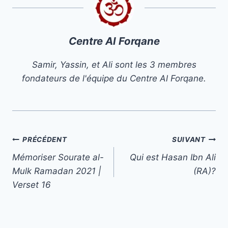
Centre Al Forqane
Samir, Yassin, et Ali sont les 3 membres
fondateurs de l'équipe du Centre Al Forqane.
Navigation
PRÉCÉDENT
SUIVANT
Mémoriser Sourate al-
Qui est Hasan Ibn Ali
de
Mulk Ramadan 2021 |
(RA)?
l’article
Verset 16