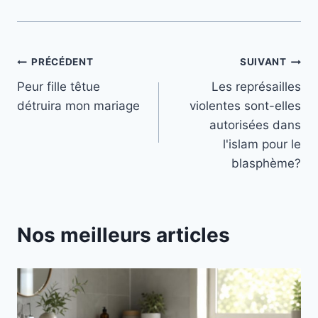
Navigation
PRÉCÉDENT
SUIVANT
Peur fille têtue
Les représailles
de
détruira mon mariage
violentes sont-elles
l’article
autorisées dans
l'islam pour le
blasphème?
Nos meilleurs articles