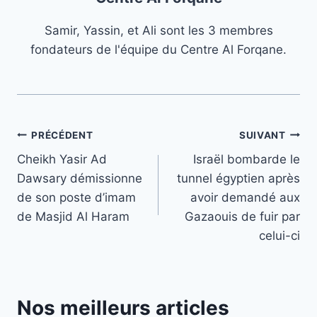
Samir, Yassin, et Ali sont les 3 membres
fondateurs de l'équipe du Centre Al Forqane.
Navigation
PRÉCÉDENT
SUIVANT
Cheikh Yasir Ad
Israël bombarde le
de
Dawsary démissionne
tunnel égyptien après
l’article
de son poste d’imam
avoir demandé aux
de Masjid Al Haram
Gazaouis de fuir par
celui-ci
Nos meilleurs articles