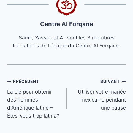
Centre Al Forqane
Samir, Yassin, et Ali sont les 3 membres
fondateurs de l'équipe du Centre Al Forqane.
Navigation
PRÉCÉDENT
SUIVANT
La clé pour obtenir
Utiliser votre mariée
de
des hommes
mexicaine pendant
l’article
d'Amérique latine –
une pause
Êtes-vous trop latina?