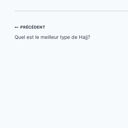
Navigation
PRÉCÉDENT
Quel est le meilleur type de Hajj?
de
l’article