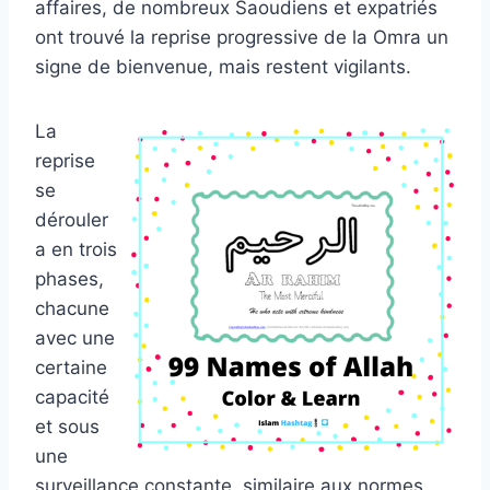
affaires, de nombreux Saoudiens et expatriés
ont trouvé la reprise progressive de la Omra un
signe de bienvenue, mais restent vigilants.
La
reprise
se
dérouler
a en trois
phases,
chacune
avec une
certaine
capacité
et sous
une
surveillance constante, similaire aux normes