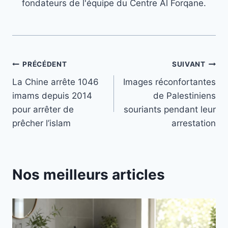
fondateurs de l'équipe du Centre Al Forqane.
Navigation
PRÉCÉDENT
SUIVANT
La Chine arrête 1046
Images réconfortantes
de
imams depuis 2014
de Palestiniens
l’article
pour arrêter de
souriants pendant leur
prêcher l’islam
arrestation
Nos meilleurs articles