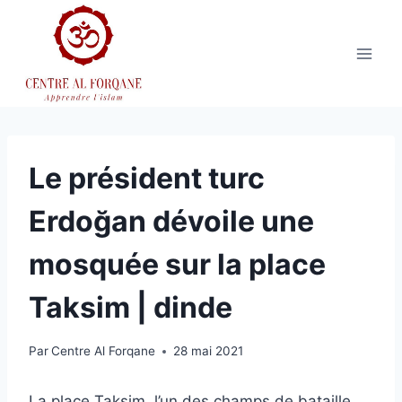
Aller
au
contenu
Le président turc
Erdoğan dévoile une
mosquée sur la place
Taksim | dinde
Par
Centre Al Forqane
28 mai 2021
La place Taksim, l’un des champs de bataille