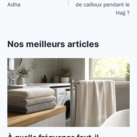
l’article
Adha
de cailloux pendant le
Hajj ?
Nos meilleurs articles