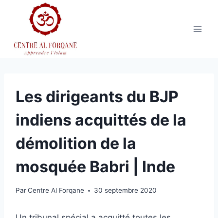
Aller
au
contenu
Les dirigeants du BJP
indiens acquittés de la
démolition de la
mosquée Babri | Inde
Par
Centre Al Forqane
30 septembre 2020
Un tribunal spécial a acquitté toutes les