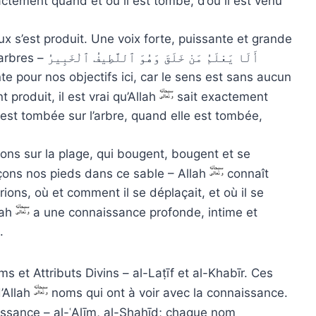
actement quand et où il est tombé, d’où il est venu
x s’est produit. Une voix forte, puissante et grande
a appelé de la direction de la dense poche d’arbres – أَلَا يَعْلَمُ مَنْ خَلَقَ وَهُوَ ٱللَّطِيفُ ٱلْخَبِيرُ
nte pour nos objectifs ici, car le sens est sans aucun
 produit, il est vrai qu’Allah
sait exactement
 est tombée sur l’arbre, quand elle est tombée,
ns sur la plage, qui bougent, bougent et se
ons nos pieds dans ce sable – Allah
connaît
rions, où et comment il se déplaçait, et où il se
lah
a une connaissance profonde, intime et
.
 et Attributs Divins – al-Laṭīf et al-Khabīr. Ces
’Allah
noms qui ont à voir avec la connaissance.
ssance – al-ʿAlīm, al-Shahīd; chaque nom