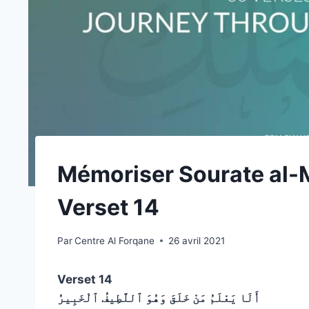
Mémoriser Sourate al-
Verset 14
Par
Centre Al Forqane
26 avril 2021
Verset 14
أَلَا يَعْلَمُ مَنْ خَلَقَ وَهُوَ ٱللَّطِيفُ ٱلْخَبِيرُ