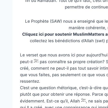
fin du Ramadan. Tout ce qu’il faut, c’est 
permettre de continue
Le Prophète (SAW) nous a enseigné que les 
manière cohérente, 
Cliquez ici pour soutenir MuslimMatters 
collectez les bénédictions d’Allah (swt)
Le verset que nous avons ici pour aujourd’hu
peut-il
pas connaître sa propre création? S
créé, comment ne peut-il pas tout savoir in
que vous faites, pas seulement ce que vous 
ressentez.
C’est une question rhétorique, c’est-à-dire qu
plutôt que pour obtenir une réponse. Parce qu
évidemment. Est-ce qu’il, Allah
, ne sais pa
qui Il a créé, avec une connaissance qui imprè