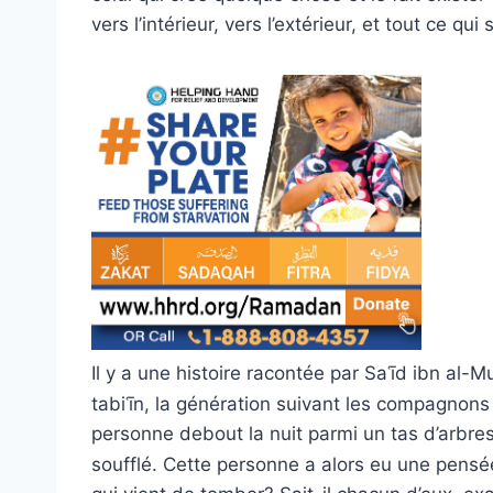
vers l’intérieur, vers l’extérieur, et tout ce qu
Il y a une histoire racontée par Saʿīd ibn al-
tabiʿīn, la génération suivant les compagnon
personne debout la nuit parmi un tas d’arbres.
soufflé. Cette personne a alors eu une pens