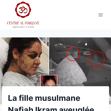
Aller
au
contenu
La fille musulmane
Nafiah Ikram aveuglée