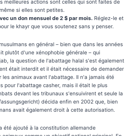
meilleures actions sont celles qui sont faites de
même si elles sont petites.
avec un don mensuel de 2 $ par mois.
Réglez-le et
 pour le khayr que vous soutenez sans y penser.
les musulmans en général – bien que dans les années
it plutôt d'une xénophobie générale – qui
ijab, la question de l'abattage halal s'est également
t était interdit et il était nécessaire de demander
 les animaux avant l'abattage. Il n'a jamais été
 pour l'abattage casher, mais il était le plus
ts devant les tribunaux s'ensuivirent et seule la
fassungsgericht) décida enfin en 2002 que, bien
ans avait également droit à cette autorisation.
été ajouté à la constitution allemande
s animaux comme un objectif national principal. En