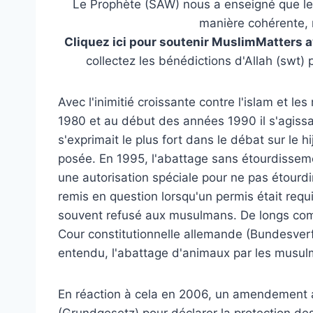
Le Prophète (SAW) nous a enseigné que les 
manière cohérente, 
Cliquez ici pour soutenir MuslimMatters 
collectez les bénédictions d'Allah (swt)
Avec l'inimitié croissante contre l'islam et 
1980 et au début des années 1990 il s'agissa
s'exprimait le plus fort dans le débat sur le h
posée. En 1995, l'abattage sans étourdissemen
une autorisation spéciale pour ne pas étourdir
remis en question lorsqu'un permis était requis
souvent refusé aux musulmans. De longs comba
Cour constitutionnelle allemande (Bundesver
entendu, l'abattage d'animaux par les musulm
En réaction à cela en 2006, un amendement a 
(Grundgesetz) pour déclarer la protection de