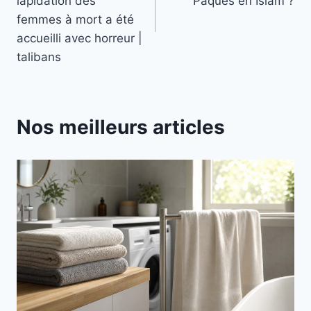
l’article
lapidation des
Pâques en Islam ?
femmes à mort a été
accueilli avec horreur |
talibans
Nos meilleurs articles