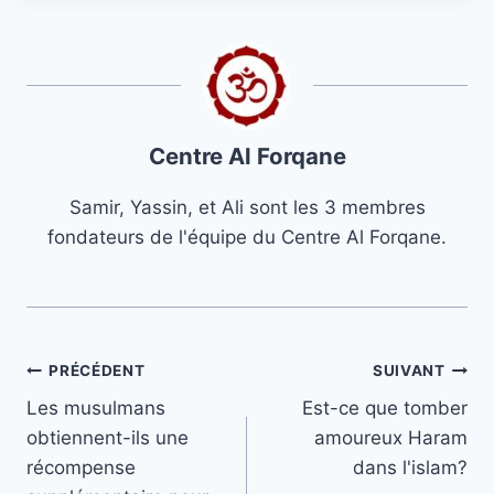
Centre Al Forqane
Samir, Yassin, et Ali sont les 3 membres
fondateurs de l'équipe du Centre Al Forqane.
Navigation
PRÉCÉDENT
SUIVANT
Les musulmans
Est-ce que tomber
de
obtiennent-ils une
amoureux Haram
l’article
récompense
dans l'islam?