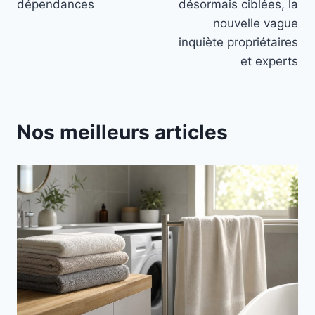
l’article
dépendances
désormais ciblées, la
nouvelle vague
inquiète propriétaires
et experts
Nos meilleurs articles