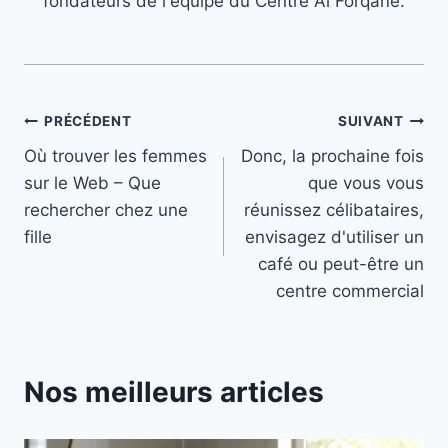
fondateurs de l'équipe du Centre Al Forqane.
Navigation
PRÉCÉDENT
SUIVANT
Où trouver les femmes
Donc, la prochaine fois
de
sur le Web – Que
que vous vous
l’article
rechercher chez une
réunissez célibataires,
fille
envisagez d'utiliser un
café ou peut-être un
centre commercial
Nos meilleurs articles