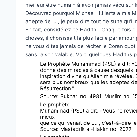
meilleur être humain à avoir jamais vécu sur 
Découvrez pourquoi Michael H.Harts a mis
adepte de lui, je peux dire tout de suite qu'
En fait, considérez ce Hadith: "Chaque fois q
choses, il choisissait la plus facile par amo
ne vous dites jamais de réciter le Coran quo
sans raison valable. Voici quelques Hadiths 
Le Prophète Muhammad (PSL) a dit: «C
donné des miracles à cause desquels les
Inspiration divine qu'Allah m'a révélée
sera plus nombreux que les adeptes des
Résurrection."
Source: Bukhari no. 4981, Muslim no. 15
Le prophète
Muhammad (PSL) a dit: «Vous ne revie
mieux
que ce qui venait de Lui, c'est-à-dire le
Source: Mastadrik al-Hakim no. 2077 –