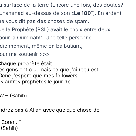
la surface de la terre (Encore une fois, des doutes?
 Muhammad au-dessus de son «
Le 100
”). En ardent
il ne vous dit pas des choses de spam.
ue le Prophète (PSL) avait le choix entre deux
ur pour la Oummah!". Une telle personne
tidiennement, même en balbutiant,
pour me soutenir >>>
haque prophète était
 gens ont cru, mais ce que j'ai reçu est
. Donc j'espère que mes followers
 autres prophètes le jour de
2 – (Sahih)
ndrez pas à Allah avec quelque chose de
 Coran. "
 (Sahih)