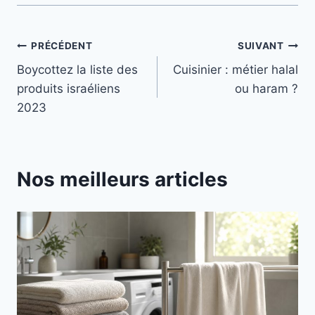
Navigation
PRÉCÉDENT
SUIVANT
Boycottez la liste des
Cuisinier : métier halal
de
produits israéliens
ou haram ?
l’article
2023
Nos meilleurs articles