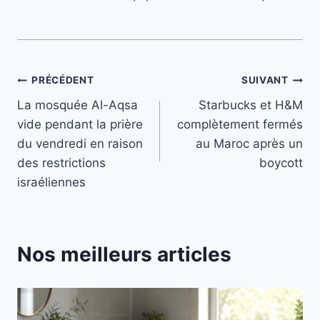
Navigation
PRÉCÉDENT
SUIVANT
La mosquée Al-Aqsa
Starbucks et H&M
de
vide pendant la prière
complètement fermés
l’article
du vendredi en raison
au Maroc après un
des restrictions
boycott
israéliennes
Nos meilleurs articles