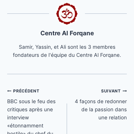
Centre Al Forqane
Samir, Yassin, et Ali sont les 3 membres
fondateurs de l'équipe du Centre Al Forqane.
Navigation
PRÉCÉDENT
SUIVANT
BBC sous le feu des
4 façons de redonner
de
critiques après une
de la passion dans
l’article
interview
une relation
«étonnamment
hostile» du chef du