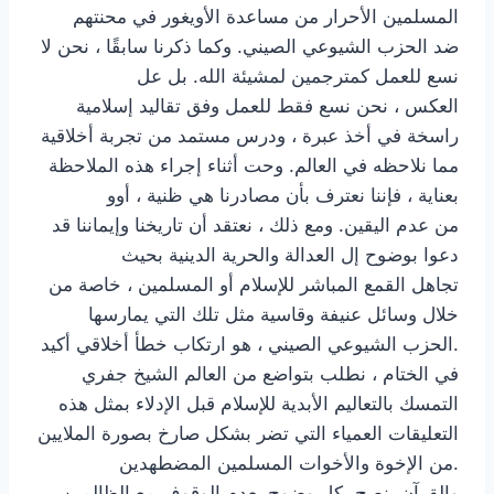
المسلمين الأحرار من مساعدة الأويغور في محنتهم
ضد الحزب الشيوعي الصيني. وكما ذكرنا سابقًا ، نحن لا
نسع للعمل كمترجمين لمشيئة الله. بل عل
العكس ، نحن نسع فقط للعمل وفق تقاليد إسلامية
راسخة في أخذ عبرة ، ودرس مستمد من تجربة أخلاقية
مما نلاحظه في العالم. وحت أثناء إجراء هذه الملاحظة
بعناية ، فإننا نعترف بأن مصادرنا هي ظنية ، أوو
من عدم اليقين. ومع ذلك ، نعتقد أن تاريخنا وإيماننا قد
دعوا بوضوح إل العدالة والحرية الدينية بحيث
تجاهل القمع المباشر للإسلام أو المسلمين ، خاصة من
خلال وسائل عنيفة وقاسية مثل تلك التي يمارسها
الحزب الشيوعي الصيني ، هو ارتكاب خطأ أخلاقي أكيد.
في الختام ، نطلب بتواضع من العالم الشيخ جفري
التمسك بالتعاليم الأبدية للإسلام قبل الإدلاء بمثل هذه
التعليقات العمياء التي تضر بشكل صارخ بصورة الملايين
من الإخوة والأخوات المسلمين المضطهدين.
والقرآن ينصح بكل وضوح بعدم الوقوف مع الظالمين