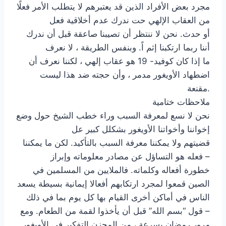
مجرد بعض الأفراد الذين قد يعتبرهم لا يتطلب الأمر فعلًا
من العقاب الإلهي حت ندرك عدم أخلاقية فعل
أو حدث. نحن لا ننتظر أن تصيبنا صاعقة قبل أن ندرك
أننا ربما ارتكبنا إثم اً. وبنفس الطريقة ، لا نعرف
ما إذا كان كوفيد- 19 هو عقاب إلهي ، لكننا نعرف أن
اضطهاد الأويغور مدمر ، وأن حجته ضد هذا ليست
مقنعة.
ملاحظات ختامية
نحن لا نسع لمعرفة السبب وراء خطب الشيخ حول وضع
إخواننا وأخواتنا الأويغور بشكلل كبير عل
قضيتهم ولا يمكننا معرفة السبب بالتأكيد. لكن ما يمكننا
فعله هو التساؤل عن مصادر معلوماته وإبراز –
خطورة أفعاله وكلماته. فالملايين من المسلمين في
الصين قمعوا لمجرد ارتكابهم أفعالا إيمانية بسيطة يسعد
الناس في أماكن أخرى القيام بها كل يوم بما في ذلك
قول “بسم الله” قبل أن يأخذوا لقمة من الطعام. ومع –
مرور رمضان بسرعة ، من المحزن التفكير في الأويغور