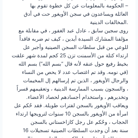
الحكومة بالمعلومات عن كل خطوة تقوم بها –
العائلة ويساعدون في سجن الأويغور حت في أدق
المخالفات الدينية.
روى سجين سابق ، عادل عبد الغفور ، في مقابلة مع
مؤلفنا المشارك السيدة أيدين ، كيف تم ضربه فاقداً
للوعي من قبل سلطات السجن الصينية وأجبر عل
ارتداء كتلة من الأسمنت تزن 25 كجم لمدة شهر علقت
بخيط رفيع حول عنقه لأنه قال ”بسم الله”) بسم الله
(في نومه. وقد تم اغتصاب عدد لا يحص من النساء
والرجال الأويغور ، الذين تم إرسالهم إل المخيمات
والسجون بسبب الممارسة الدينية ، وتعقيمهم قسراً ،
وتخديرهم ، واستخدام أجسادهم لحصاد الأعضاء.
ويعاقب الأويغور بالسجن لفترات طويلة. فقد حُكم عل
امرأة من الأويغور بالسجن 10 سنوات لترويجها ارتداء
الحجاب ، وحُكم عل رجل كازاخستاني بالسجن
16 سنة بعد أن وجدت السلطات الصينية تسجيلات