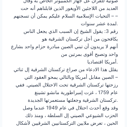
صوتية للقرآن عل جهاز الكمبيوتر الخاص به وقال
العديد من اللاجئين الأويغور الذين قابلناهم أنه حت
التحيات الإسلامية السلام عليكم يمكن أن تسجنهم – –
لمدة عشر سنوات.
رقم 3: يقول الشيخ إن السبب الذي يجعل الناس
يكافحون من أجل تركستان الشرقية هو
أنهم لا يريدون أن تبني الصين مبادرة حزام واحد بشارع
واحد وتصبح أقوى بمرتين من
أمريكا اقتصاديا.
يقلل هذا الادعاء من صراع تركستان الشرقية إل ثنائي
الصين مقابل أمريكا وبالتالي يمحو العقود التي –
رزحتها تركستان الشرقية تحت الاحتلال الصيني. ففي
عام 1759 ، غزت إمبراطورية مانشو تشينغ
تركستان الشرقية وجعلتها مستعمرتها الجديدة.
وقد وقع أحدث احتلال في عام 1949 عندما وصل
الحزب الشيوعي الصيني إل السلطة ، ومنذ ذلك
الحين ، تعرض ملايين التركستانيين الشرقيين لأشكال