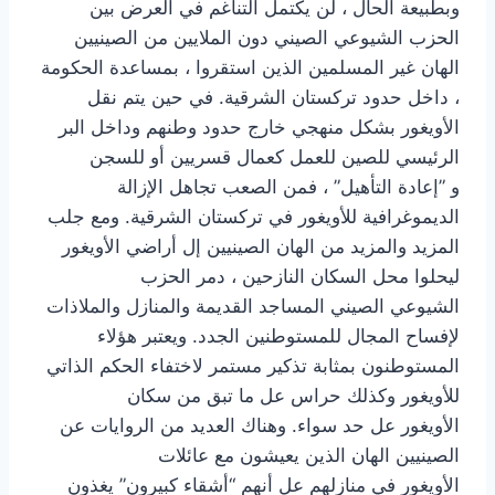
وبطبيعة الحال ، لن يكتمل التناغم في العرض بين
الحزب الشيوعي الصيني دون الملايين من الصينيين
الهان غير المسلمين الذين استقروا ، بمساعدة الحكومة
، داخل حدود تركستان الشرقية. في حين يتم نقل
الأويغور بشكل منهجي خارج حدود وطنهم وداخل البر
الرئيسي للصين للعمل كعمال قسريين أو للسجن
و ”إعادة التأهيل” ، فمن الصعب تجاهل الإزالة
الديموغرافية للأويغور في تركستان الشرقية. ومع جلب
المزيد والمزيد من الهان الصينيين إل أراضي الأويغور
ليحلوا محل السكان النازحين ، دمر الحزب
الشيوعي الصيني المساجد القديمة والمنازل والملاذات
لإفساح المجال للمستوطنين الجدد. ويعتبر هؤلاء
المستوطنون بمثابة تذكير مستمر لاختفاء الحكم الذاتي
للأويغور وكذلك حراس عل ما تبق من سكان
الأويغور عل حد سواء. وهناك العديد من الروايات عن
الصينيين الهان الذين يعيشون مع عائلات
الأويغور في منازلهم عل أنهم “أشقاء كبيرون” يغذون