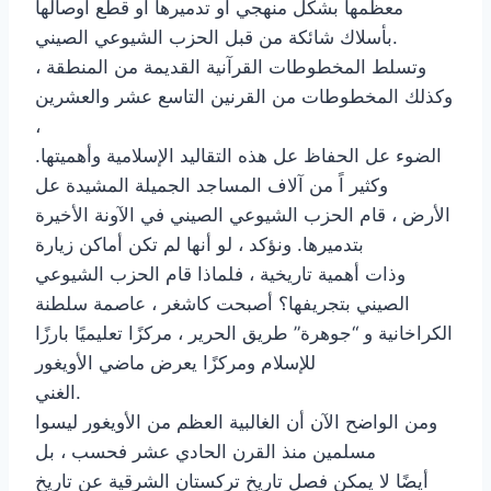
معظمها بشكل منهجي أو تدميرها أو قطع أوصالها
بأسلاك شائكة من قبل الحزب الشيوعي الصيني.
وتسلط المخطوطات القرآنية القديمة من المنطقة ،
وكذلك المخطوطات من القرنين التاسع عشر والعشرين
،
الضوء عل الحفاظ عل هذه التقاليد الإسلامية وأهميتها.
وكثير اً من آلاف المساجد الجميلة المشيدة عل
الأرض ، قام الحزب الشيوعي الصيني في الآونة الأخيرة
بتدميرها. ونؤكد ، لو أنها لم تكن أماكن زيارة
وذات أهمية تاريخية ، فلماذا قام الحزب الشيوعي
الصيني بتجريفها؟ أصبحت كاشغر ، عاصمة سلطنة
الكراخانية و “جوهرة” طريق الحرير ، مركزًا تعليميًا بارزًا
للإسلام ومركزًا يعرض ماضي الأويغور
الغني.
ومن الواضح الآن أن الغالبية العظم من الأويغور ليسوا
مسلمين منذ القرن الحادي عشر فحسب ، بل
أيضًا لا يمكن فصل تاريخ تركستان الشرقية عن تاريخ