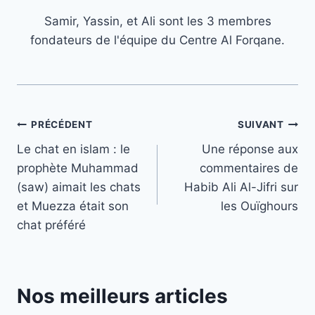
Samir, Yassin, et Ali sont les 3 membres
fondateurs de l'équipe du Centre Al Forqane.
Navigation
PRÉCÉDENT
SUIVANT
Le chat en islam : le
Une réponse aux
de
prophète Muhammad
commentaires de
l’article
(saw) aimait les chats
Habib Ali Al-Jifri sur
et Muezza était son
les Ouïghours
chat préféré
Nos meilleurs articles