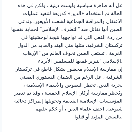
عل أنه ظاهرة سياسية وليست دينية ، ولكن في هذه
الحالة تم استخدام «الدين» كذريعة لتنفيذ عمليات
الاعتقال والمراقبة الجماعية لشعب الأويغور. وتدعي
الصين أنها تقاتل ضد “التطرف الإسلامي” لحماية نفسها
من ردة الفعل التي قد تواجهها نتيجة لوحشيتها في
تركستان الشرقية. مثلها مثل الهند والعديد من الدول
الغربية ، تستغل الصين تخوف العالم من “الإرهاب
الإسلامي ”لتبرير قمعها للمسلمين الأبرياء.
إن ممارسة الإسلام محظور بشكل قاطع في تركستان
الشرقية ، عل الرغم من الضمان الدستوري الصيني
لحرية الدين. تحظر النصوص والأسماء الإسلامية ،
ويُحظر ممارسة أركان الإسلام الخمسة ، وقد تم تدمير
المؤسسات الإسلامية القديمة وتحويلها إلمراكز دعائية
شيوعية. اختف علماء الدين ، أو حُكم عليهم
بالسجن المؤبد أو قتلوا.