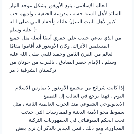
العالم الإسلامي. يتبع الأويغور بشكل موحد التيار
السائد لأهل السنة حسب مدرسة الحنفية ، ولديهم حب
كبير لأهل البيت النبيل) عائلة وأحفاد النبي صلى الله
عليه وسلم (-
من الذي يدعي حبيب علي جفري أيضًا أصله مثل جميع
المسلمين الأتراك. وكان الأويغور قد أقاموا مقامًا –
لعالم من القرن الثامن وحفيد للنبي صلى الله عليه
وسلم ، الإمام جعفر الصادق ، بالقرب من خوتان من
تركستان الشرقية ذ مر
إذا كانت شرائح من مجتمع الأويغور لا تمارس الاسلام
اليوم ، فهذا يرجع في الغالب إل القممع
الايديولوجي الشيوعي منذ الحرب العالمية الثانية ، مثل
سقوط محو الأمية الدينية والممارسات التي حدثت
تحت الحكم السوفياتي في الجمهوريات التركية
المجاورة. ومع ذلك ، فمن الجدير بالذكر أن نرى بعض