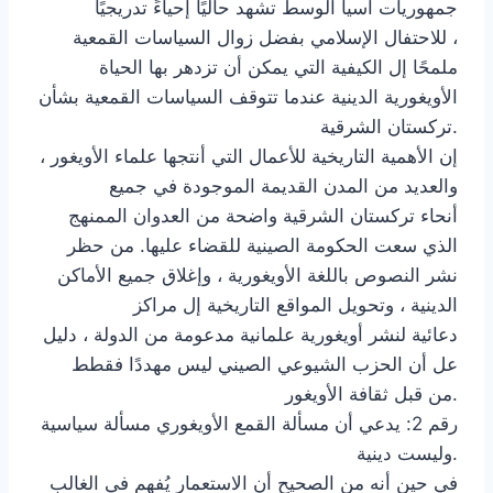
جمهوريات آسيا الوسط تشهد حاليًا إحياءً تدريجيًا
للاحتفال الإسلامي بفضل زوال السياسات القمعية ،
ملمحًا إل الكيفية التي يمكن أن تزدهر بها الحياة
الأويغورية الدينية عندما تتوقف السياسات القمعية بشأن
تركستان الشرقية.
إن الأهمية التاريخية للأعمال التي أنتجها علماء الأويغور ،
والعديد من المدن القديمة الموجودة في جميع
أنحاء تركستان الشرقية واضحة من العدوان الممنهج
الذي سعت الحكومة الصينية للقضاء عليها. من حظر
نشر النصوص باللغة الأويغورية ، وإغلاق جميع الأماكن
الدينية ، وتحويل المواقع التاريخية إل مراكز
دعائية لنشر أويغورية علمانية مدعومة من الدولة ، دليل
عل أن الحزب الشيوعي الصيني ليس مهددًا فقطط
من قبل ثقافة الأويغور.
رقم 2: يدعي أن مسألة القمع الأويغوري مسألة سياسية
وليست دينية.
في حين أنه من الصحيح أن الاستعمار يُفهم في الغالب