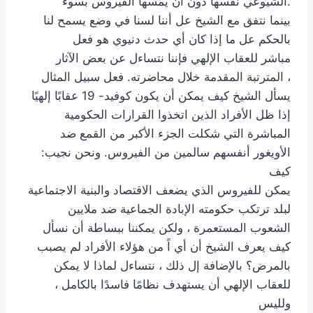
الشيوعي نفسها دون أن يمسها الفيروس بسوء.
بينما نتفق مع الشيخ عل أننا لسنا في وضع يسمح لنا
بالحكم عل ما إذا كان أي حدث دنيوي هو فعل
مباشر للعقاب الإلهي فإننا نتساءل عن بعض الآثار
المترتبة المقدمة خلال محاضرته. فعل سبيل المثال ،
يسأل الشيخ كيف يمكن أن يكون كوفيد- 19 عقابًا إلهيًا
إذا ظل الأفراد الذين اتخذوا القرارات الحكومية
المباشرة التي شكلت الجزء الأكبر من القمع ضد
الأويغور أنفسهم سالمين من الفيروس. ونحن نجيب:
كيف
يمكن للفيروس الذي يضعف الاقتصاد والبنية الاجتماعية
لبلد ترتكب حكومته الإبادة الجماعية ضد ملايين
الشعوب المستعمرة ، ولكن يمكننا ببساطة أن نسأل
كيف يعرف الشيخ أن أي اً من هؤلاء الأفراد لم يصبب
بالمرض؟ بالإضافة إل ذلك ، نتساءل لماذا لا يمكن
للعقاب الإلهي أن يستهدف نظامًا فاسدًا بالكامل ،
ولليس