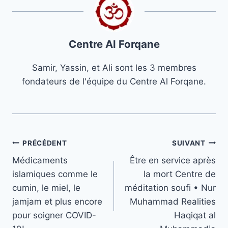
Centre Al Forqane
Samir, Yassin, et Ali sont les 3 membres
fondateurs de l'équipe du Centre Al Forqane.
Navigation
PRÉCÉDENT
SUIVANT
Médicaments
Être en service après
de
islamiques comme le
la mort Centre de
l’article
cumin, le miel, le
méditation soufi • Nur
jamjam et plus encore
Muhammad Realities
pour soigner COVID-
Haqiqat al