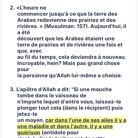
2.
«L'heure ne
commencer jusqu'à ce que la terre des
Arabes redevienne des prairies et des
rivières. »
(Musulman: 157).
Aujourd'hui, il
a été
découvert que les Arabes étaient une
terre de prairies et de rivières une fois et
que, avec
au fil du temps, cela deviendra à nouveau.
Incroyable, hein? Mais pas grand chose
pour
la personne qu'Allah lui-même a choisie.
3.
L'apôtre d'Allah a dit: "Si une mouche
tombe dans le vaisseau de
n'importe lequel d'entre vous, laissez-le
plonger tout cela (dans le récipient) puis
jetez-le
un moyen,
car dans l'une de ses ailes il y a
une maladie et dans l'autre, il y a une
guérison
(antidote pour