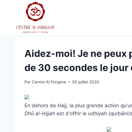
Aller
au
contenu
Aidez-moi! Je ne peux 
de 30 secondes le jour 
Par
Centre Al Forqane
30 juillet 2020
En dehors de Ḥajj, la plus grande action qu'
Dhū al-
Ḥ
ijjah
est d'offrir le
udḥiyah
(
qur
b
āni
/