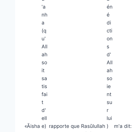
«Āisha
rapporte que Rasūlullah
m'a dit: