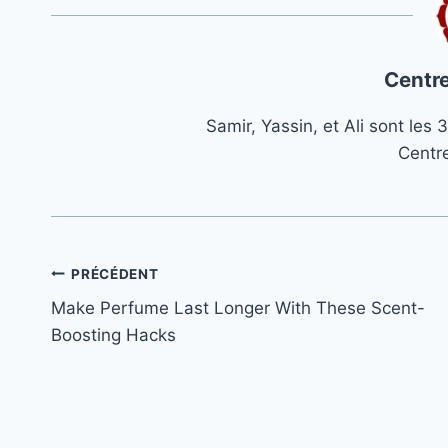
Centre
Samir, Yassin, et Ali sont le
Centr
Navigation
PRÉCÉDENT
Make Perfume Last Longer With These Scent-
de
Boosting Hacks
l’article