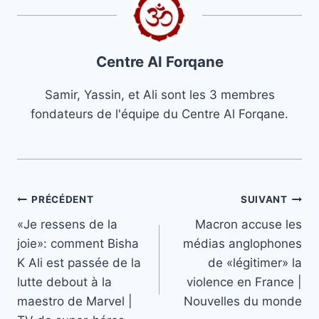
Centre Al Forqane
Samir, Yassin, et Ali sont les 3 membres
fondateurs de l'équipe du Centre Al Forqane.
Navigation
PRÉCÉDENT
SUIVANT
«Je ressens de la
Macron accuse les
de
joie»: comment Bisha
médias anglophones
l’article
K Ali est passée de la
de «légitimer» la
lutte debout à la
violence en France |
maestro de Marvel |
Nouvelles du monde