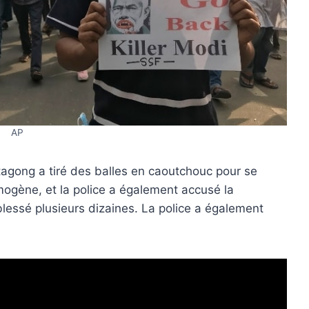
AP
tagong a tiré des balles en caoutchouc pour se
gène, et la police a également accusé la
blessé plusieurs dizaines. La police a également