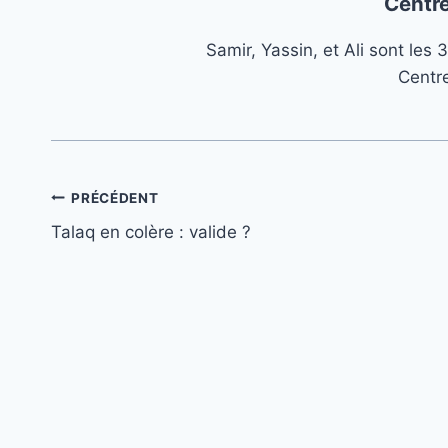
Centre
Samir, Yassin, et Ali sont le
Centr
Navigation
PRÉCÉDENT
Talaq en colère : valide ?
de
l’article