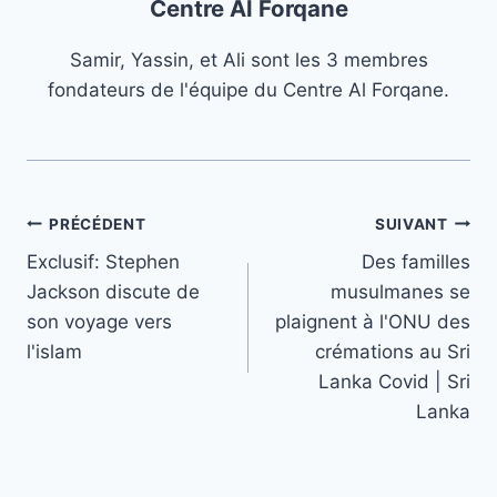
Centre Al Forqane
Samir, Yassin, et Ali sont les 3 membres
fondateurs de l'équipe du Centre Al Forqane.
Navigation
PRÉCÉDENT
SUIVANT
Exclusif: Stephen
Des familles
de
Jackson discute de
musulmanes se
l’article
son voyage vers
plaignent à l'ONU des
l'islam
crémations au Sri
Lanka Covid | Sri
Lanka