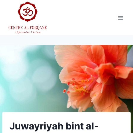
Aller
au
contenu
Juwayriyah bint al-