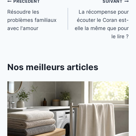
Navigation
PRÉCÉDENT
SUIVANT
Résoudre les
La récompense pour
de
problèmes familiaux
écouter le Coran est-
l’article
avec l'amour
elle la même que pour
le lire ?
Nos meilleurs articles