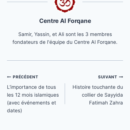
Centre Al Forqane
Samir, Yassin, et Ali sont les 3 membres
fondateurs de l'équipe du Centre Al Forqane.
Navigation
PRÉCÉDENT
SUIVANT
L’importance de tous
Histoire touchante du
de
les 12 mois islamiques
collier de Sayyida
l’article
(avec événements et
Fatimah Zahra
dates)