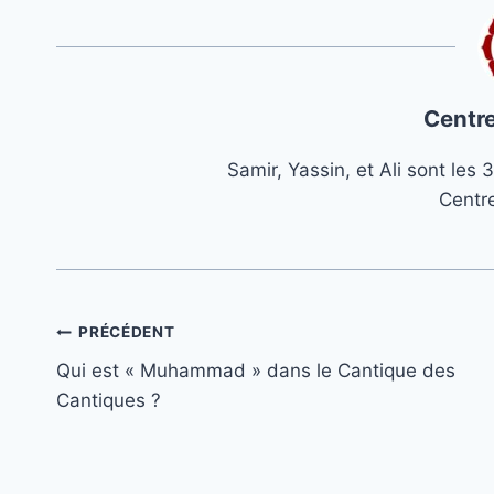
Centre
Samir, Yassin, et Ali sont le
Centr
Navigation
PRÉCÉDENT
Qui est « Muhammad » dans le Cantique des
de
Cantiques ?
l’article