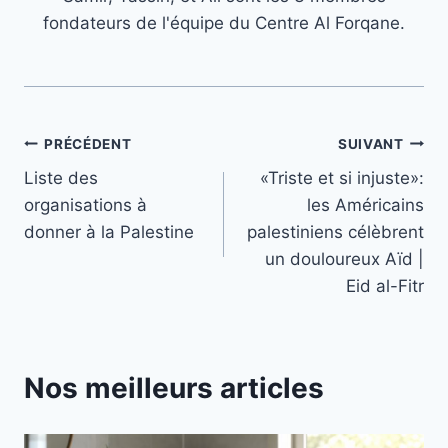
fondateurs de l'équipe du Centre Al Forqane.
Navigation
PRÉCÉDENT
SUIVANT
Liste des
«Triste et si injuste»:
de
organisations à
les Américains
l’article
donner à la Palestine
palestiniens célèbrent
un douloureux Aïd |
Eid al-Fitr
Nos meilleurs articles