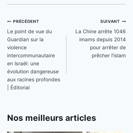
Navigation
PRÉCÉDENT
SUIVANT
Le point de vue du
La Chine arrête 1046
de
Guardian sur la
imams depuis 2014
l’article
violence
pour arrêter de
intercommunautaire
prêcher l’islam
en Israël: une
évolution dangereuse
aux racines profondes
| Éditorial
Nos meilleurs articles