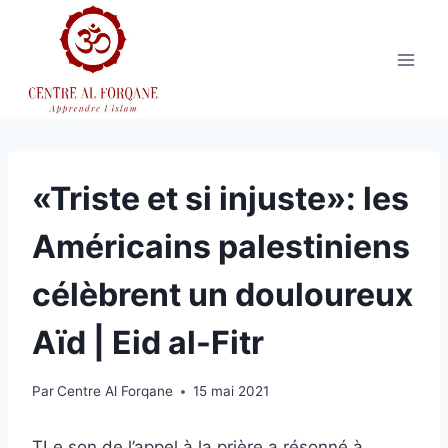
Aller
au
contenu
«Triste et si injuste»: les
Américains palestiniens
célèbrent un douloureux
Aïd | Eid al-Fitr
Par
Centre Al Forqane
15 mai 2021
T
Le son de l’appel à la prière a résonné à