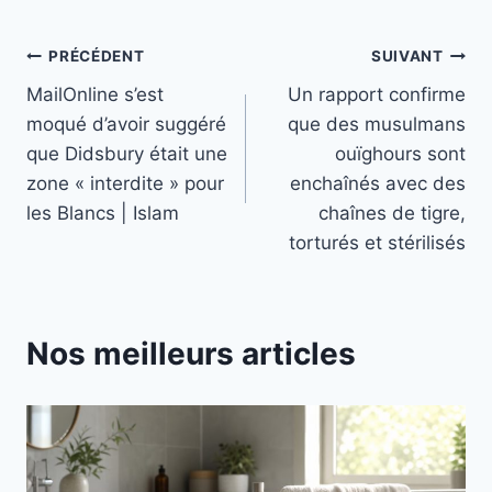
Navigation
PRÉCÉDENT
SUIVANT
MailOnline s’est
Un rapport confirme
de
moqué d’avoir suggéré
que des musulmans
l’article
que Didsbury était une
ouïghours sont
zone « interdite » pour
enchaînés avec des
les Blancs | Islam
chaînes de tigre,
torturés et stérilisés
Nos meilleurs articles