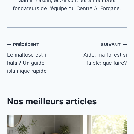
Samir, Yassin, et Ali sont les 3 membres
fondateurs de l'équipe du Centre Al Forqane.
Navigation
PRÉCÉDENT
SUIVANT
Le maltose est-il
Aide, ma foi est si
de
halal? Un guide
faible: que faire?
l’article
islamique rapide
Nos meilleurs articles