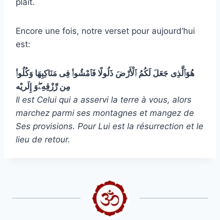
plaît.
Encore une fois, notre verset pour aujourd’hui
est:
هُوَٱلَّذِى جَعَلَ لَكُمُ ٱلْأَرْضَ ذَلُولًا فَٱمْشُوا۟ فِى مَنَاكِبِهَا وَكُلُوا۟
مِن رِّزْقِهِۦۖوَ إِلَريْه
Il est Celui qui a asservi la terre à vous, alors
marchez parmi ses montagnes et mangez de
Ses provisions. Pour Lui est la résurrection et le
lieu de retour.