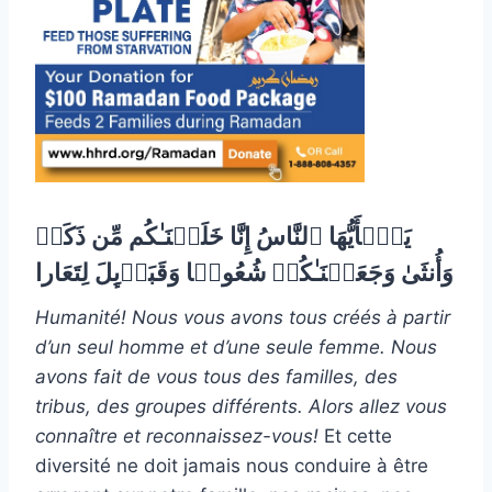
یَـٰۤأَیُّهَا ٱلنَّاسُ إِنَّا خَلَقۡنَـٰكُم مِّن ذَكَرࣲ
وَأُنثَىٰ وَجَعَلۡنَـٰكُمۡ شُعُوبࣰا وَقَبَاۤىِٕلَ لِتَعَارا
Humanité! Nous vous avons tous créés à partir
d’un seul homme et d’une seule femme. Nous
avons fait de vous tous des familles, des
tribus, des groupes différents. Alors allez vous
connaître et reconnaissez-vous!
Et cette
diversité ne doit jamais nous conduire à être