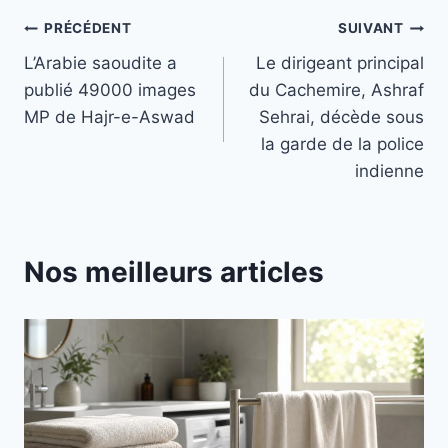
Navigation
PRÉCÉDENT
SUIVANT
L’Arabie saoudite a
Le dirigeant principal
de
publié 49000 images
du Cachemire, Ashraf
l’article
MP de Hajr-e-Aswad
Sehrai, décède sous
la garde de la police
indienne
Nos meilleurs articles