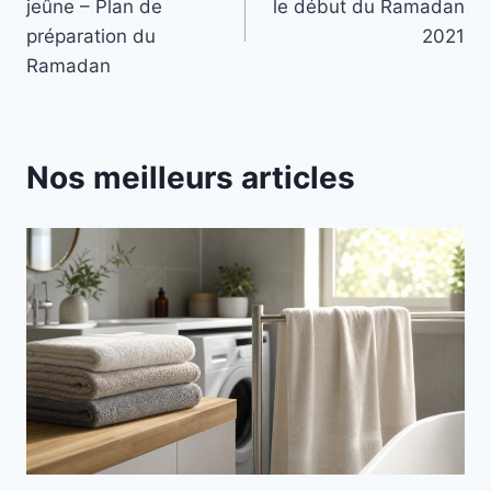
jeûne – Plan de
le début du Ramadan
l’article
préparation du
2021
Ramadan
Nos meilleurs articles